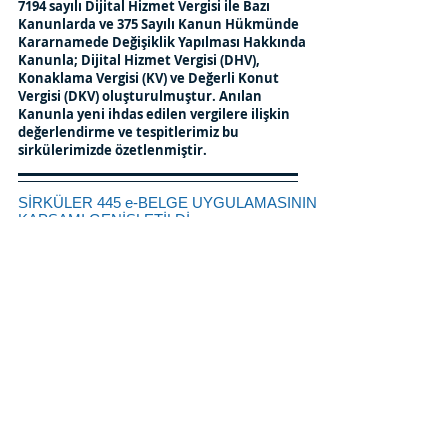
7194 sayılı Dijital Hizmet Vergisi ile Bazı
Kanunlarda ve 375 Sayılı Kanun Hükmünde
Kararnamede Değişiklik Yapılması Hakkında
Kanunla; Dijital Hizmet Vergisi (DHV),
Konaklama Vergisi (KV) ve Değerli Konut
Vergisi (DKV) oluşturulmuştur. Anılan
Kanunla yeni ihdas edilen vergilere ilişkin
değerlendirme ve tespitlerimiz bu
sirkülerimizde özetlenmiştir.
SİRKÜLER 445 e-BELGE UYGULAMASININ
KAPSAMI GENİŞLETİLDİ
509 No.lu VUK Genel Tebliğ ile VUK uyarınca
düzenlenmesi zorunlu olan belgelerin
elektronik ortamda düzenlenmesine yönelik
usul ve esasları ile bu belgeleri düzenlemek
zorunda olanların hangi tarihten itibaren e-
Belge düzenlemek zorunda oldukları
belirlenmektedir. Anılan Tebliğde yer alan e-
Belge düzenleme zorunluluğuna ilişkin
tespitlerimiz bu sirkülerimizde özetlenmiştir.
Özet tablo için soldaki fotografa tıklayınız.
◄
1/1
►