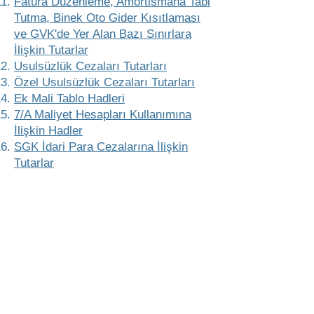
Fatura Düzenleme, Amortismana Tabi
Tutma, Binek Oto Gider Kısıtlaması
ve GVK'de Yer Alan Bazı Sınırlara
İlişkin Tutarlar
Usulsüzlük Cezaları Tutarları
Özel Usulsüzlük Cezaları Tutarları
Ek Mali Tablo Hadleri
7/A Maliyet Hesapları Kullanımına
İlişkin Hadler
SGK İdari Para Cezalarına İlişkin
Tutarlar
İş Kanunu İdari Para Cezalarına
İlişkin Tutarlar
Mecidiyeköy Yolu Cad. No:10 Celilağa İş
Merkezi 8. Kat D.33-34 Şişli İSTANBUL
Telefon:
0212 272 11 41
Faks:
0212 266 38 47
aktifymm@aktifymm.com