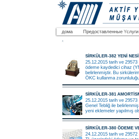
дома
Предоставленные Yслуги
SİRKÜLER-382 YENİ NE
25.12.2015 tarih ve 29573 
ödeme kaydedici cihaz (YN
belirlenmiştir. Bu sirküler
ÖKC kullanma zorunluluğunu
SİRKÜLER-381 AMORTİSM
25.12.2015 tarih ve 29573
Genel Tebliğ ile belirlenmiş
yeni eklemeler yapılmış ols
SİRKÜLER-380 ÖDEME VE
24.12.2015 tarih ve 29572