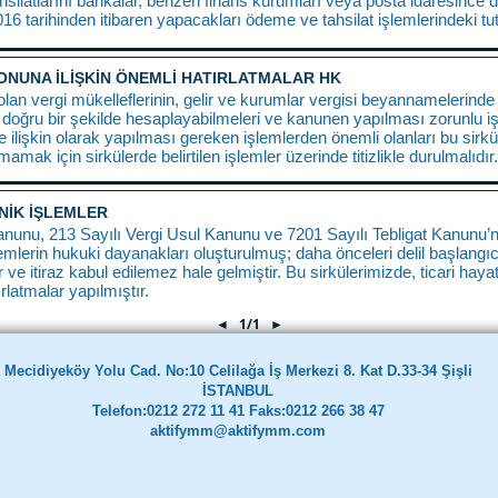
silatlarını bankalar, benzeri finans kurumları veya posta idaresince 
016 tarihinden itibaren yapacakları ödeme ve tahsilat işlemlerindeki t
ONUNA İLİŞKİN ÖNEMLİ HATIRLATMALAR HK
lan vergi mükelleflerinin, gelir ve kurumlar vergisi beyannamelerinde
 doğru bir şekilde hesaplayabilmeleri ve kanunen yapılması zorunlu 
ilişkin olarak yapılması gereken işlemlerden önemli olanları bu sirkü
mak için sirkülerde belirtilen işlemler üzerinde titizlikle durulmalıdır.
NİK İŞLEMLER
anunu, 213 Sayılı Vergi Usul Kanunu ve 7201 Sayılı Tebligat Kanunu’n
lemlerin hukuki dayanakları oluşturulmuş; daha önceleri delil başlangıc
r ve itiraz kabul edilemez hale gelmiştir. Bu sirkülerimizde, ticari haya
rlatmalar yapılmıştır.
◄
1/1
►
Mecidiyeköy Yolu Cad. No:10 Celilağa İş Merkezi 8. Kat D.33-34 Şişli
İSTANBUL
Telefon:0212 272 11 41 Faks:0212 266 38 47
aktifymm@aktifymm.com