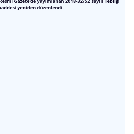
 Resmi Gazete’de yayımlanan 2018-32/52 sayılı Tebliği 
 maddesi yeniden düzenlendi.