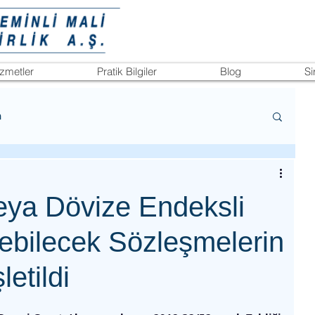
izmetler
Pratik Bilgiler
Blog
Si
n
eya Dövize Endeksli
nebilecek Sözleşmelerin
etildi