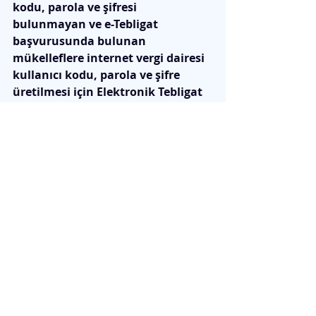
kodu, parola ve şifresi 
bulunmayan ve e-Tebligat 
başvurusunda bulunan 
mükelleflere internet vergi dairesi 
kullanıcı kodu, parola ve şifre 
üretilmesi için Elektronik Tebligat 
Talep Bildirimi vermeleri yeterli 
olacaktır. Ayrıca internet vergi 
dairesi şifresi için dilekçe veya 
form talep edilmeyecektir. 
Bilginize sunulur. 