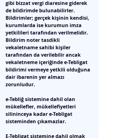
gibi bizzat vergi diaresine giderek 
de bildirimde bulunabilirler. 
Bildirimler; gerçek kişinin kendisi, 
kurumlarda ise kurumun imza 
yetkilileri tarafından verilmelidir. 
Bildirim noter tasdikli 
vekaletname sahibi kişiler 
tarafından da verilebilir ancak 
vekaletneme içeriğinde e-Tebligat 
bildirimi vermeye yetkili olduğuna 
dair ibarenin yer almazı 
zorunludur.   
e-Tebliğ sistemine dahil olan 
mükellefler, mükellefiyetleri 
silininceya kadar e-Tebligat 
sisteminden çıkamazlar.  
E-Tebligat sistemine dahil olmak 