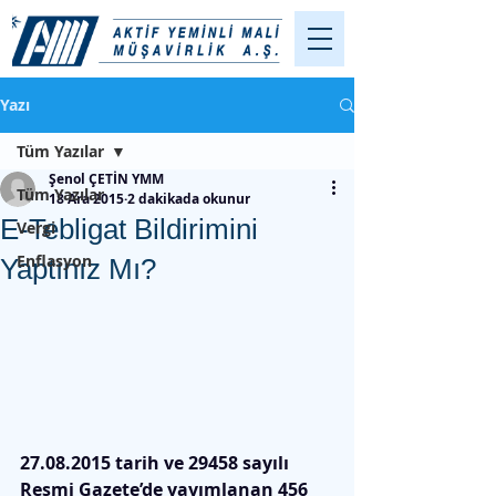
Yazı
Tüm Yazılar
Şenol ÇETİN YMM
Tüm Yazılar
18 Ara 2015
2 dakikada okunur
E-Tebligat Bildirimini
Vergi
Enflasyon
Yaptınız Mı?
27.08.2015 tarih ve 29458 sayılı 
Resmi Gazete’de yayımlanan 456 